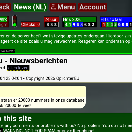
eck
News (NL)
Menu
Account
ark
24 uur
Hits 2026
Hits totaal
ight
Checks: 0
8
8
5
4
1
9
6
3
6
5
2
1
1
4
2
0
0
8
1
eer en de server heeft wat stevige updates ondergaan. Hierdoor zijn
ageert de site zoals u mag verwachten. Reageren kan onderaan op e
2:54 +0200
eu - Nieuwsberichten
erd.
alles lezen
-04 23:04:04 - Copyright 2026 Oplichter.EU
n staan er 20000 nummers in onze database.
ok 20000 te veel!
this site
re any comments or problems with us? No problem. You do not need
m
WARNING: NOT FOR SPAM or any other abuse!