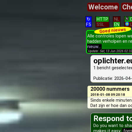
Welcome
Ch
↻
HTTP
NL
D
F5
SSL
EN
L
Goed nieuws
Alle controles lopen w
hadden verholpen en re
nieuw...
Update: Sat, 13 Jun 2026 02:3
oplichter.
1 bericht geselecte
Publicatie: 2026-04
20000 nummers
2018-01-08 09:20:18
Sinds enkele minute
Dat zijn er hoe dan o
Respond to 
Do you want to sha
makes it easy.
for