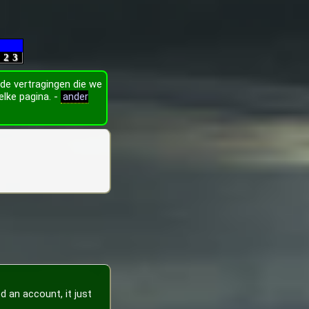
2
3
 de vertragingen die we
lke pagina. -
ander
 an account, it just